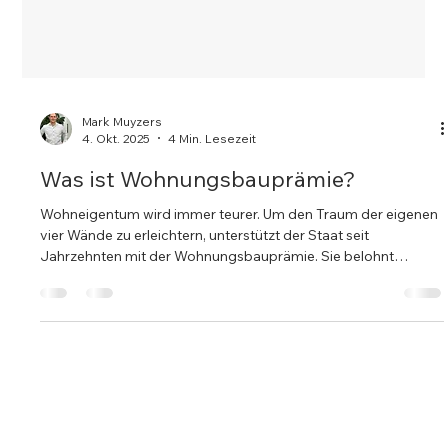
Mark Muyzers
4. Okt. 2025
4 Min. Lesezeit
Was ist Wohnungsbauprämie?
Wohneigentum wird immer teurer. Um den Traum der eigenen
vier Wände zu erleichtern, unterstützt der Staat seit
Jahrzehnten mit der Wohnungsbauprämie. Sie belohnt
regelmäßiges Sparen und hilft, Eigenkapital für Kauf, Bau oder
Modernisierung aufzubauen – ein Vorteil besonders bei
langfristiger Planung.